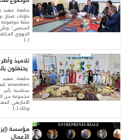
موضوع لقاء 
متابعة: سعيد ب
سلط موضوعه الض
المدرسي”، ويأتي
الجهوي المكلف ب
[…]
يحتفلون بالس
iers
بمناسبة رأس ال
مجموعة من الأنشط
الأمازيغي المغر
وذلك […]
الأعمال