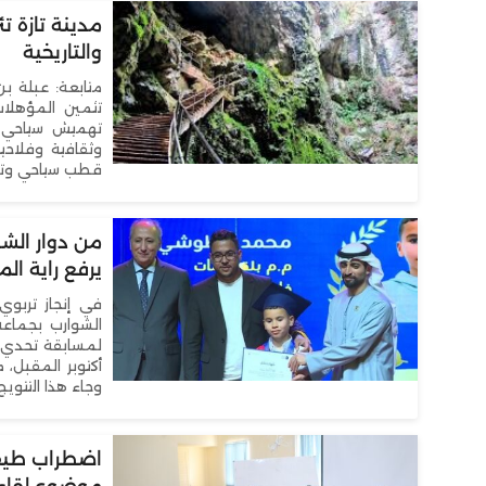
مدينة تازة 
والتاريخية
متابعة: عبلة ب
تثمين المؤهلات 
تهميش سياحي وإ
وثقافية وفلاحي
قطب سياحي وتنم
من دوار الش
يرفع راية ال
في إنجاز تربوي
الشوارب بجماعة
لمسابقة تحدي ال
أكتوبر المقبل، 
وجاء هذا التتوي
اضطراب طيف 