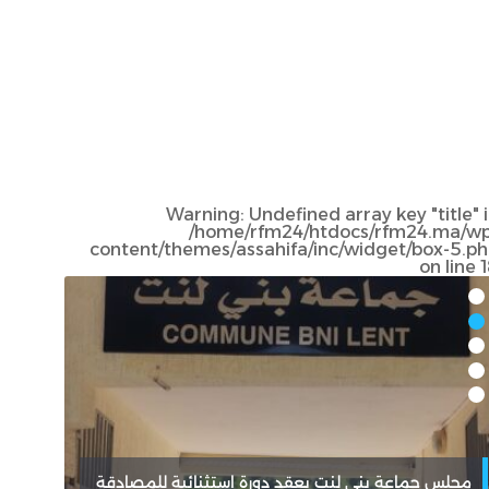
Warning
: Undefined array key "title" 
/home/rfm24/htdocs/rfm24.ma/wp
content/themes/assahifa/inc/widget/box-5.p
on line
مجلس جماعة بني لنت يعقد دورة استثنائية للمصادقة
تاونا