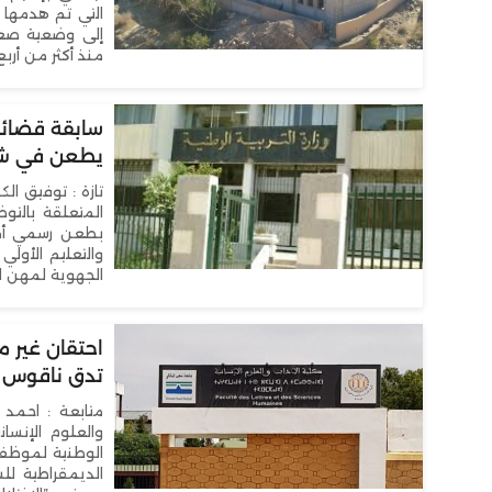
التي تم هدمها 
بتازة حفاظًا على سلامة المواطنين
إلى وضعية صعبة
منذ أكثر من أربع
سابقة قضائية
يطعن في شرط 
تازة : توفيق ال
المتعلقة بالتو
بطعن رسمي أمام 
والتعليم الأولي 
الجهوية لمهن التربية
احتقان غير م
تدق ناقوس ا
متابعة : احمد 
والعلوم الإنسا
الوطنية لموظفي 