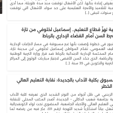
بغرض إعادة بنائها، لكن الأشغال توقفت منذ مدة طويلة، مما أدى
التحتية والارتقاء بالخدمات الأساسية
 للتلاميذ والأسرة التعليمية على حد سواء. الأشغال التي توقفت
 سنوات، لتبقى […]
 تهزّ قطاع التعليم.. إسماعيل لخلوفي من تازة
السن أمام القضاء الإداري بالرباط
كنبور في خطوة وُصفت بأنها غير مسبوقة في مسار النزاعات الإدارية
ظيف العمومي، تقدّم المواطن إسماعيل لخلوفي، ابن مدينة تازة،
المحكمة الإدارية الابتدائية بالرباط ضد قرار وزارة التربية الوطنية
والرياضة، الذي حدّد السن الأقصى لاجتياز مباريات الولوج إلى المراكز
 والتكوين في 35 سنة. […]
سبوق بكلية الآداب بالجديدة: نقابة التعليم العالي
لخطر
الزينبي في ظل أجواء من التوتر الشديد الذي تعرفه كلية الآداب
نية بجامعة شعيب الدكالي – الجديدة، أصدر المكتب المحلي للنقابة
التعليم العالي والأحياء الجامعية، المنضوي تحت لواء الكونفدرالية
الديمقراطية للشغل، بياناً استنكارياً شديد اللهجة (رقم 01)، عبّر فيه عن رفضه لما