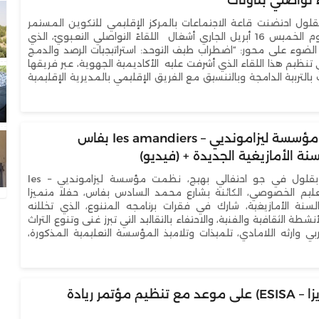
تواصلي بتاونات
قلول احتضنت قاعة الاجتماعات بالمركز الإقليمي للتكوين المستمر
بتاونات صباح يوم الخميس 16 أبريل الجاري أشغال اللقاءً التواصلي التعبويً، الذي
وء على محور: “اضطراب طيف التوحد: استراتيجيات الرصد والدمج
 تنظيم هذا اللقاء الذي أشرفت عليه الأكاديمية الجهوية، عبر فريقها
التربية الدامجة وبالتنسيق مع الفريق الإقليمي بالمديرية الإقليمية
تلاميذ وأطر مؤسسة ليزامونديي – les amandiers بفاس
نة الأمازيغية الجديدة + (فيديو)
متابعة: سعيد بقلول في جو احتفالي بهيج، نظمت مؤسسة ليزامونديي – les
amand للتعليم الخصوصي، الكائنة بشارع محمد السادس بفاس، حفلا متميزا
سنة الأمازيغية، شارك في فقرات برنامجه المتنوع، الذي تخللته
ة الثقافية والفنية، والاحتفاء بالتقاليد التي تبرز غنى وتنوع التراث
بي وارثه اللامادي، تلميذات وتلاميذ المؤسسة التعليمية المذكورة،
مؤسسة (إيزيزا – ESISA) على موعد مع تنظيم مؤتمر ريادة