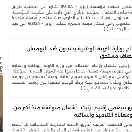
متابعة: سعيد بقلول تستعد مؤسسة (إيزيزا – ESISA) بشارع ابن الخطيب، طريق
نة فاس، لاحتضان المؤتمر الريادي الذي دأبت على تنظيمه المؤسسة
المذكورة، وذلك بعد زوال يوم السبت 10 يناير الجاري، حيث ستنظم أمسية ملهمة
مليئة بالتبادل والطموح، والتي تشكل فرصة متميزة لطلبة (إيزيزا – ESISA) التي تتيح
أعمال وخبراء […]
ح بوزارة التربية الوطنية يحتجون ضد التهميش
إنصاف مستحق
in
-
الزينبي يشتغل رؤساء المصالح في وزارة التربية الوطنية والتعليم
hp
 في ظروف مهنية صعبة، تتداخل فيها قلة الموارد البشرية المؤهلة،
18
الهامش، مع إثقال كاهلهم بمهام تقنية يومية تُبعدهم عن دورهم
ن وقادة مشاريع، حيث يزداد الوضع تعقيدًا حين يُسند المنصب
ن كافٍ أو تجربة سابقة، في […]
ر بتيغمي إقليم تزنيت : أشغال متوقفة منذ أكثر من
معاناة التلاميذ والساكنة
عيد العرش المجيد: عامل إقليم تاونات يشرف على
ني المدرسة الفرعية أفاوزور التابعة للمدرسة الجماعاتية للا أسماء
إطلاق وتدشين مشاريع تنموية كبرى لتعزيز البنيات
زنيت منذ سنوات من توقف أشغال البناء والتجهيز لبعض الأقسام