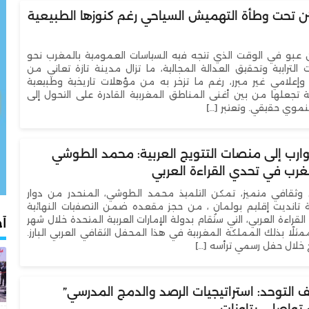
تئن تحت وطأة التهميش السياحي رغم كنوزها الطبيعية
ن عبو في الوقت الذي تتجه فيه السياسات العمومية بالمغرب نحو
الترابية وتحقيق العدالة المجالية، ما تزال مدينة تازة تعاني من
علامي غير مبرر، رغم ما تزخر به من مؤهلات تاريخية وطبيعية
ة تجعلها من بين أغنى المناطق المغربية القادرة على التحول إلى
وي حقيقي. وتعتبر […]
وارب إلى منصات التتويج العربية: محمد الطوشي
مغرب في تحدي القراءة العربي
 وثقافي متميز، تمكن التلميذ محمد الطوشي، المنحدر من دوار
 تانديت إقليم بولمان ، من حجز مقعده ضمن التصفيات النهائية
قراءة العربي، التي ستُقام بدولة الإمارات العربية المتحدة خلال شهر
أح
ممثلًا بذلك المملكة المغربية في هذا المحفل الثقافي العربي البارز.
ج خلال حفل رسمي ترأسه […]
التوحد: استراتيجيات الرصد والدمج المدرسي”