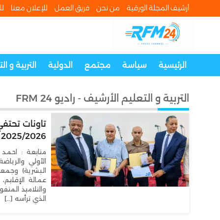
أرشيف المجلة الورقية
من نحن
فريق العمل
للإعلان معنا
لل
الرئيسية
سياسة
مجتمع
الدولية
التربية و ال
التربية و التعليم الأرشيف - راديو FRM 24
تاونات تحتف
2025/2026
متابعة : احمد ا
الأولي والرياضة
عمالة الإقليم، 
الذي ترأسه […]