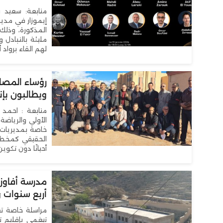
إيموزار في مدي
لهم القاء برواد 
رؤساء المصال
ويطالبون ب
متابعة : احمد 
الأولي والرياضة
خاصة بمديريات 
الحقيقي كمخططي
أحيانًا دون تكوي
مدرسة أفاوزو
أربع سنوات و
مراسلة خاصة تعا
دعوات لإزالة السياج الشوكي المحيط بالمسبح البلدي
تيغمي بإقليم ت