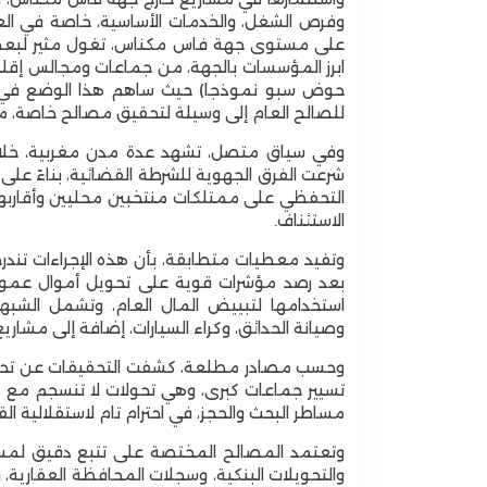
وفرص الشغل، والخدمات الأساسية، خاصة في الع
على مستوى جهة فاس مكناس، تغول مثير لبعض 
ابرز المؤسسات بالجهة، من جماعات ومجالس إقل
حوض سبو نموذجا) حيث ساهم هذا الوضع في ت
للصالح العام إلى وسيلة لتحقيق مصالح خاصة، مع
وفي سياق متصل، تشهد عدة مدن مغربية، خلال ال
شرعت الفرق الجهوية للشرطة القضائية، بناءً عل
التحفظي على ممتلكات منتخبين محليين وأقاربه
الاستئناف.
وتفيد معطيات متطابقة، بأن هذه الإجراءات تندرج
بعد رصد مؤشرات قوية على تحويل أموال عمومي
استخدامها لتبييض المال العام، وتشمل الشبهات
وصيانة الحدائق، وكراء السيارات، إضافة إلى مشار
وحسب مصادر مطلعة، كشفت التحقيقات عن تحولا
تسيير جماعات كبرى، وهي تحولات لا تنسجم مع مد
مساطر البحث والحجز، في احترام تام لاستقلالية القض
وتعتمد المصالح المختصة على تتبع دقيق لمسا
والتحويلات البنكية، وسجلات المحافظة العقارية
دعوات لإزالة السياج الشوكي المحيط بالمسبح البلدي