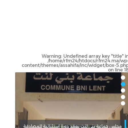
Warning
: Undefined array key "title" i
/home/rfm24/htdocs/rfm24.ma/wp
content/themes/assahifa/inc/widget/box-5.ph
on line
1
مجلس جماعة بني لنت يعقد دورة استثنائية للمصادقة
تاون