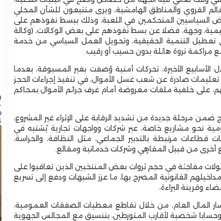
الم القروي والمناطق الهامشية، ويرى متتبعون للشأن المحلي
السياسيين المتحكمين في اللعبة، وذلك ببسط نفوذهم على
يمية، وجهة، فضلا عن بسط نفوذهم على بعض الوكالات، (وكالة
عطيل التنمية الحقيقية، وتحويل العمل السياسي من خدمة
 مراكمة تروة هائلة بدون حسيب أو رقيب.
أسابيع الأخيرة، تحركات أمنية وُصفت بغير المسبوقة، بعدما
ى تعليمات صادرة عن شعب غسل الأموال، في تنفيذ إجراءات الحجز
م، على خلفية ملفات معروضة أمام غرف جرائم الأموال بمحاكم
n
-
p
 ضمن مرحلة جديدة من تشديد الرقابة على الإثراء غير المشروع،
8
ة نحو مشاريع خاصة، عبر شركات وواجهات تجارية يُشتبه في
 قطاعات مرتبطة بالتدبير الجماعي، مثل النظافة، والحراسة،
يع أخرى من قبيل المقاهٍي وشركات خدماتية ومقالع.
ت مفاجئة في حجم ثروات بعض المنتخبين الذين تعاقبوا على
اخيلهم القانونية المصرح بها، ما عزز الشبهات ودفع إلى تسريع
اء وقرينة البراءة،
ر المال العام، من خلال تقاطع معطيات الصفقات العمومية،
عيد العرش المجيد: عامل إقليم تاونات يشرف على
، وحسابا شخصية لأقارب المتورطين، بتنسيق مع المجالس الجهوية
إطلاق وتدشين مشاريع تنموية كبرى لتعزيز البنيات