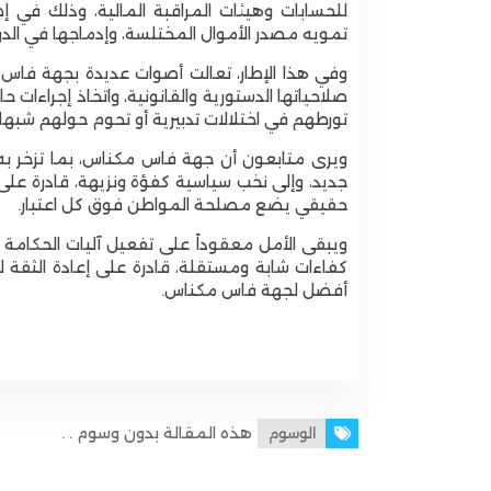
للحسابات وهيئات المراقبة المالية، وذلك في 
بتازة حفاظًا على سلامة المواطنين
تمويه مصدر الأموال المختلسة، وإدماجها في الدور
وفي هذا الإطار، تعالت أصوات عديدة بجهة فاس م
صلاحياتها الدستورية والقانونية، واتخاذ إجراءات ح
تورطهم في اختلالات تدبيرية أو تحوم حولهم شبهات
ويرى متابعون أن جهة فاس مكناس، بما تزخر به 
جديد، وإلى نخب سياسية كفؤة ونزيهة، قادرة عل
حقيقي يضع مصلحة المواطن فوق كل اعتبار.
ويبقى الأمل معقوداً على تفعيل آليات الحكامة 
كفاءات شابة ومستقلة، قادرة على إعادة الثقة 
أفضل لجهة فاس مكناس.
هذه المقالة بدون وسوم . .
الوسوم