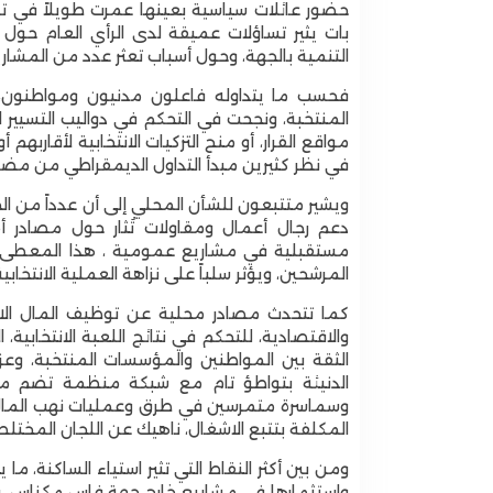
حضور عائلات سياسية بعينها عمرت طويلاً في تسيي
بات يثير تساؤلات عميقة لدى الرأي العام حول 
التنمية بالجهة، وحول أسباب تعثر عدد من المشاريع
فحسب ما يتداوله فاعلون مدنيون ومواطنون، ر
المنتخبة، ونجحت في التحكم في دواليب التسيير ا
مواقع القرار، أو منح التزكيات الانتخابية لأقار
في نظر كثيرين مبدأ التداول الديمقراطي من مض
ويشير متتبعون للشأن المحلي إلى أن عدداً من الح
دعم رجال أعمال ومقاولات تُثار حول مصادر أم
مستقبلية في مشاريع عمومية ، هذا المعطى ي
المرشحين، ويؤثر سلباً على نزاهة العملية الانتخابية
كما تتحدث مصادر محلية عن توظيف المال الان
والاقتصادية، للتحكم في نتائج اللعبة الانتخاب
الثقة بين المواطنين والمؤسسات المنتخبة، وع
الدنيئة بتواطؤ تام مع شبكة منظمة تضم مقاول
وسماسرة متمرسين في طرق وعمليات نهب المال ال
المكلفة بتتبع الاشغال، ناهيك عن اللجان المختلط
ومن بين أكثر النقاط التي تثير استياء الساكنة، م
واستثمارها في مشاريع خارج جهة فاس مكناس، ف