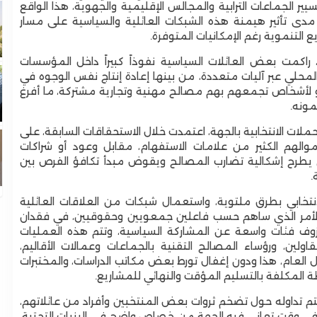
ر الجماعات الترابية والمجالس الإقليمية والجهوية، هذا الواقع
مدى تأثير هيمنة هذه الشبكات العائلية والسياسية على مسار
 التنموية رغم الإمكانيات المتوفرة.
اكمت بعض العائلات السياسية نفوذاً كبيراً داخل المؤسسات
لمحلي عبر آليات متعددة، من بينها إعادة إنتاج نفس الوجوه في
بهم أو لأشخاص تجمعهم بهم مصالح مهنية وتجارية مشتركة، ما أفرغ
مونه.
ملات الانتخابية بالجهة، اعتمدت خلال الاستحقاقات السابقة، على
والهم الكثير من علامات الاستفهام، مقابل وعود أو شراكات
طرح إشكالية تضارب المصالح ويقوض مبدأ تكافؤ الفرص بين
.
تخابي بطرق ملتوية، واستعمال شبكات من العلاقات العائلية
ية، الأمر الذي ساهم حسب فاعلين جمعويين وحقوقيين، في فقدان
زوف فئات واسعة عن المشاركة السياسية، وتتم هذه العمليات
ين، ورؤساء المصالح التقنية بالجماعات وعمالات الأقاليم،
عام، هذا ودون إغفال تورط بعض مكاتب الدراسات، والمختبرات
ة المكلفة بالتسليم المؤقت والنهائي للمشاريع.
ا يتم تداوله حول تضخم ثروات بعض المنتخبين وأفراد من عائلاتهم،
ي وقت تعاني فيه الجهة من خصاص واضح في البنيات التحتية،