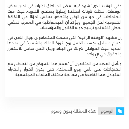
وفي الوقت الذي تشهد فيه بعض المناطق توترات في تدبير بعض
الوقفات، شكلت تاونات استثناءً إيجابيًا يستحق التنويه، حيث مرت
الاحتجاجات في جو من الرقي والتحضر، يعكس تحوّلاً في الثقافة
الحقوقية لدى الجميع، ويؤكد أن الديمقراطية في المغرب تمضي
بخطى ثابتة نحو ترسيخ دولة القانون والمؤسسات.
إن مشهد “الوقفة الراقية” التي جمعت المتظاهرين برجال الأمن في
احترام متبادل، يجسد بالفعل روح “ثورة الملك والشعب” في بعدها
الجديد، حيث المواطن شريك في البناء، ورجل الأمن ضامن للاستقرار
والحقوق في آنٍ واحد.
ويأمل العديد من المتابعين أن يُعمم هذا النموذج من التعاطي مع
الاحتجاجات على باقي ربوع المملكة، حتى يكون الحوار والاحترام
المتبادل هما القاعدة في معالجة مختلف الملفات المجتمعية.
هذه المقالة بدون وسوم . .
الوسوم