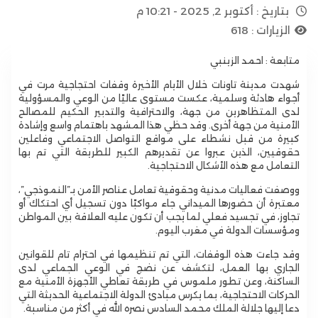
بتاريخ :
أكتوبر 2, 2025 - 10:21 م
الزيارات :
618
متابعة : احمد الزينبي
شهدت مدينة تاونات خلال الأيام الأخيرة وقفات احتجاجية مرت في
أجواء هادئة وسلمية، عكست مستوى عاليًا من الوعي والمسؤولية
لدى المتظاهرين من جهة، والاحترافية والتدبير الحكيم للمصالح
الأمنية من جهة أخرى. وقد حظي هذا المشهد باهتمام واسع وإشادة
كبيرة من قبل نشطاء على مواقع التواصل الاجتماعي وفاعلين
حقوقيين، الذين عبروا عن تقديرهم الكبير للطريقة التي تم بها
التعامل مع هذه الأشكال الاحتجاجية.
ووصفت فعاليات مدنية وحقوقية تعامل عناصر الأمن بـ”النموذجي”،
معتبرة أن حضورها الميداني جاء مواكبًا دون تسجيل أي احتكاك أو
تجاوز، في تجسيد فعلي لما يجب أن تكون عليه العلاقة بين المواطن
ومؤسسات الدولة في مغرب اليوم.
وقد جاءت هذه الوقفات، التي تم تنظيمها في احترام تام للقوانين
الجاري بها العمل، لتكشف عن نضج في الوعي الجماعي لدى
الساكنة، وعن تطور ملموس في طريقة تعاطي الأجهزة الأمنية مع
الحركات الاحتجاجية، بما يكرس مبادئ الدولة الاجتماعية الحديثة التي
دعا إليها جلالة الملك محمد السادس نصره الله في أكثر من مناسبة.