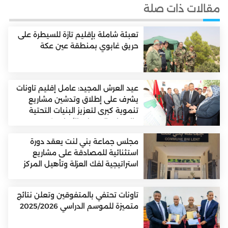
مقالات ذات صلة
تعبئة شاملة بإقليم تازة للسيطرة على
حريق غابوي بمنطقة عين عكة
عيد العرش المجيد: عامل إقليم تاونات
يشرف على إطلاق وتدشين مشاريع
تنموية كبرى لتعزيز البنيات التحتية
والارتقاء بالخدمات الأساسية
مجلس جماعة بني لنت يعقد دورة
استثنائية للمصادقة على مشاريع
استراتيجية لفك العزلة وتأهيل المركز
تاونات تحتفي بالمتفوقين وتعلن نتائج
متميزة للموسم الدراسي 2025/2026