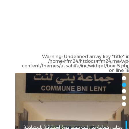
Warning
: Undefined array key "title" i
/home/rfm24/htdocs/rfm24.ma/wp
content/themes/assahifa/inc/widget/box-5.ph
on line
1
مجلس جماعة بني لنت يعقد دورة استثنائية للمصادقة
تاون