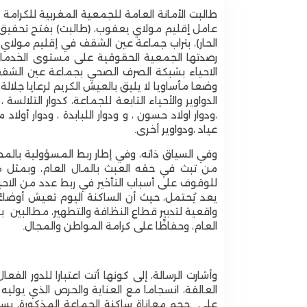
طالبت الأمانة العامة للجمعية المغربية للكرامة
عامل إقليم مولاي يعقوب، (طالبت) بفتح تحقي
الحار)، بتراب جماعة عين الشقف في إقليم مولاي
رصدتها الجمعية الحقوقية على مستوى الخدمات 
الاحياء بشبكة الصرف الصحي بجماعة عين الشق
وضعا مأساويا لا يليق بالعيش الكريم لرعايا جلالة
الدواوير والأحياء التابعة للجماعة، كدوار التلالسة 
،ودوار اولاد حسون ، و ودوار اللبابدة ، ودوار أولاد 
عياد ،ودواوير أخرى.
وفي السياق ذاته، وفي إطار ربط المسؤولية بال
من تبث في حقه العبث بالمال العام، وبمثل ه
للوقوف على أسباب التأخير في ربط عدد من الاحيا
يعد يُحتمل، حيث أن الساكنة اليوم تعيش أوضاعًا
واقعية لتدبير قطاع النظافة والتطهير، مطالبين ب
العام، وحفاظًا على كرامة المواطن والمجال.
وأشارت الرسالة، إلى كونها أتت اعتبارا للدور ال
العالقة، انسجاما مع العناية والحرص الذي يوليه 
على حجم معاناة ساكنة الجماعة المذكورة، بس