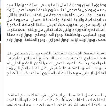
 وحقوق الانسان وحماية المال بالمغرب، في رسالة وجهتها للسيد
ق معمق وعاجل بخصوص تعثر مشروع شبكة الصرف الصحي (الواد
 يعقوب، وذلك على خلفية مجموعة من الاختلالات التدبيرية التي
الاجتماعية والبنية التحتية، والمتعلقة بحرمان مجموعة من
ف بإقليم مولاي يعقوب، حيث تعيش ساكنة الجماعة المذكورة
 الملك نصره الله وأيده، والتي ضلت تعاني من ويلاته لعدة سنوات
، ودوار البسايس ، والخراشفة ،ودوار الاد بوصالح ، ودوار اولاد معلة
محمد ، ودوار أولاد ايزيد ودوار الغوازي ، ودوار الحلالفة ودوار اولاد
محاسبة، التمست الجمعية الحقوقية، الضرب بيد من حديد على كل
ذه المشاريع الحيوية، وذلك بسلك جميع المساطر القانونية،
ء والدواوير بشبكة الصرف الصحي، اعتبارا لكون الوضع الحالي لم
 تهدد سلامتها الصحية والبيئية، في ظل الغياب التام لأي رؤية
التفاعل الإيجابي مع هذا المطلب المشروع، لما فيه خدمة للصالح
فعال للسيد عامل الإقليم، الذي لا يتوانى في تعاطيه مع الملفات
لرعايا صاحب الجلالة نصره الله وأيده، حيث سلطت الرسالة الضوء
بب افتقار احياهم لشبكة قنوات الصرف الصحي، مع استحضارهم