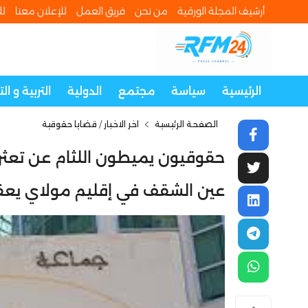
أرشيف المجلة الورقية
من نحن
فريق العمل
للإعلان معنا
لل
الرئيسية
سياسة
مجتمع
الدولية
التربية و ال
الصفحة الرئيسية
اخر الاخبار
/
قضايا حقوقية
حقوقيون يميطون اللثام عن تعثر
عين الشقف في إقليم مولاي يع