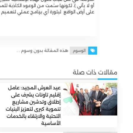
بتازة حفاظًا على سلامة المواطنين
أو لا يأتي )، لكونها سئمت من الوعود الكاذبة لل
على أرض الواقع لبلورة أي برنامج عملي لتعميم شبك
هذه المقالة بدون وسوم . .
الوسوم
مقالات ذات صلة
عيد العرش المجيد: عامل
إقليم تاونات يشرف على
إطلاق وتدشين مشاريع
تنموية كبرى لتعزيز البنيات
التحتية والارتقاء بالخدمات
الأساسية