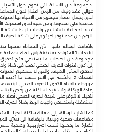
لمجموعة من الأسئلة التي تحوم حول الأسباب 
حوالي عقد ونيف من الزمن، اعتبارا لكون الجم
الذي يجعل افتقار مجموع من الاحياء بها لقنوا
تعاقبوا على تسييرها، ومن جهة أخرى استغربت الأ
قيام الجماعة باستخلاص واجبات الربط بشبكة
بالرغم من عدم توفر احيائهم على شبكة الصرف ا
وأضافت الرسالة ذاتها، بأن المعاناة نفسها ت
الانبعاث 1 المتواجد بمنطقة راس الماء بج
مجموعة من الاعطاب، ما يستدعي فتح تحقيق بخ
إلى كون قنوات الصرف الصحي تصب في قناة واحد
التدفق المائي الكثيف، والذي لا تستطيع القنو
الانبعاث 2، والخطير في الامر حسب ما أ
مربوطة بالقناة الكبرى للصرف الصحي الرئيسية، 
إعادة الهيكلة، وتستفيد الساكنة من رخص البنا
الأحياء لا تتوفر على شبكة الصرف الصحي أصلا، 
المتعقلة باستخلاص واجبات الربط بقناة الصرف ا
كما أشارت الرسالة، إلى معاناة ساكنة الاحياء الم
مضاعفات صحية وبيئية، بالإضافة الى تسرّب المياه
الضارة، ما يجعلها تسبب أضرار بيئية وصحية تمس 
دعوات لإزالة السياج الشوكي المحيط بالمسبح البلدي
الكرامة، في ظل غياب حلول لهذه الإشكالية الكبي