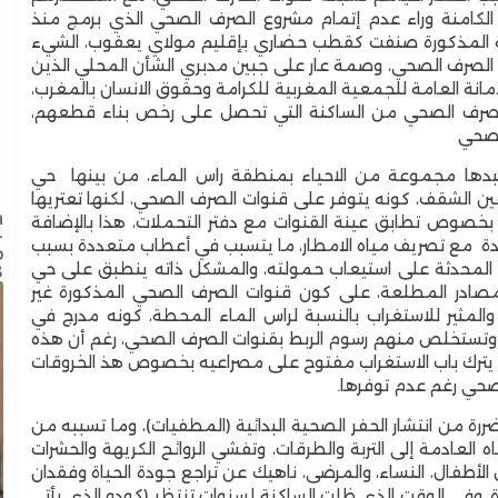
الكامنة وراء عدم إتمام مشروع الصرف الصحي الذي برمج منذ
اعة المذكورة صنفت كقطب حضاري بإقليم مولاي يعقوب، الشيء
ت الصرف الصحي، وصمة عار على جبين مدبري الشأن المحلي الذين
مانة العامة للجمعية المغربية للكرامة وحقوق الانسان بالمغرب،
 الصرف الصحي من الساكنة التي تحصل على رخص بناء قطعهم،
لصحي
تكبدها مجموعة من الاحياء بمنطقة راس الماء، من بينها حي
ماعة عين الشقف، كونه يتوفر على قنوات الصرف الصحي، لكنها تعتريها
n
صوص تطابق عينة القنوات مع دفتر التحملات، هذا بالإضافة
-
ة مع تصريف مياه الامطار، ما يتسبب في أعطاب متعددة بسبب
p
ات المحدثة على استيعاب حمولته، والمشكل ذاته ينطبق على حي
8
كدته المصادر المطلعة، على كون قنوات الصرف الصحي المذكورة غير
والمثير للاستغراب بالنسبة لراس الماء المحطة، كونه مدرج في
ء، وتستخلص منهم رسوم الربط بقنوات الصرف الصحي، رغم أن هذه
ما يترك باب الاستغراب مفتوح على مصراعيه بخصوص هذ الخروقات
لصحي رغم عدم توفرها.
تضررة من انتشار الحفر الصحية البدائية (المطفيات)، وما تسببه من
 العادمة إلى التربة والطرقات، وتفشي الروائح الكريهة والحشرات
عيد العرش المجيد: عامل إقليم تاونات يشرف على
الأطفال، النساء، والمرضى، ناهيك عن تراجع جودة الحياة وفقدان
إطلاق وتدشين مشاريع تنموية كبرى لتعزيز البنيات
رة، وفي الوقت الذي ظلت الساكنة لسنوات تنتظر (كودو الذي يأتي