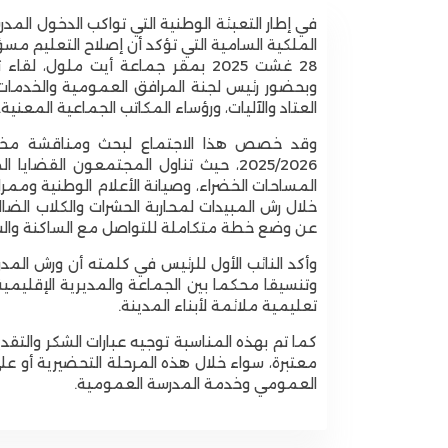
الملكية السامية التي تؤكد أن إصلاح التعليم مس
28 غشت 2025 بمقر جماعة أيت ملول، لقاء تواصلي وتنسيقي
وبحضور رئيس لجنة المرافق العمومية والخدمات، 
العتاد والآليات، ورؤساء المكاتب الجماعية المعنية.
وقد خصص هذا الاجتماع لبحث ومناقشة مختلف ا
2025/2026، حيث تناول المجتمعون القض
المساحات الخضراء، وصيانة الأعلام الوطنية وممرا
خلال رش المبيدات لمحاربة الحشرات والكلاب الضالة،
عن وضع خطة متكاملة للتواصل مع الساكنة والشرك
وأكد النائب الأول للرئيس في كلمته أن ورش ال
وتنسيقا محكما بين الجماعة والمديرية الإقليمية 
تعليمية ملائمة لأبناء المدينة.
كما تم بهذه المناسبة توجيه عبارات الشكر والت
معتبرة، سواء خلال هذه المرحلة التحضيرية أو عل
العمومي وخدمة المدرسة العمومية.