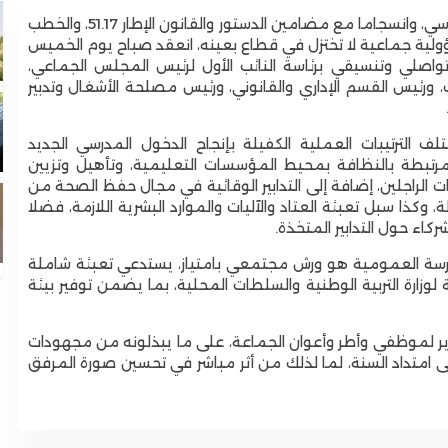
في إطار التعبئة الوطنية التي تواكب الدخول المدرسي، وانسجاما مع مضامين الدستور والقانون الإطار 51.17، والخطب
ؤولية جماعية لا تختزل في قطاع بعينه، انعقد صباح يوم الخميس
برئاسة النائب الأول لرئيس المجلس الجماعي
،
ورئيس القسم الإداري والقانوني، ورئيس مصلحة الأشغال وتدبير
لترتيبات العملية الكفيلة بإنجاح الدخول المدرسي الجديد
ايا المرتبطة بالنظافة بمحيط المؤسسات التعليمية، وتأهيل وتزيين
ت الراجلين، إضافة إلى التدابير الوقائية في مجال حفظ الصحة من
 وكذا سبل تعبئة العتاد والآليات والموارد البشرية اللازمة، فضلا
اء حول التدابير المتخذة.
مدرسة العمومية هو ورش مجتمعي بامتياز، يستدعي تعبئة شاملة
لوزارة التربية الوطنية والسلطات المحلية، بما يضمن توفير بيئة
قدير لموظفي وأطر وأعوان الجماعة، على ما يبذلونه من مجهودات
ى امتداد السنة، لما لذلك من أثر مباشر في تحسين صورة المرفق