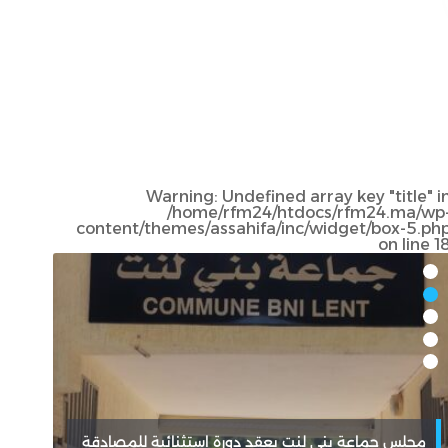
Warning
: Undefined array key "title" i
/home/rfm24/htdocs/rfm24.ma/wp
content/themes/assahifa/inc/widget/box-5.ph
on line
1
مجلس جماعة بني لنت يعقد دورة استثنائية للمصادقة
تاون