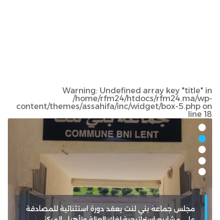
Warning
: Undefined array key "title" in
/home/rfm24/htdocs/rfm24.ma/wp-
content/themes/assahifa/inc/widget/box-5.php
on
line
18
مجلس جماعة بني لنت يعقد دورة استثنائية للمصادقة
على مشاريع استراتيجية لفك العزلة وتأهيل المركز