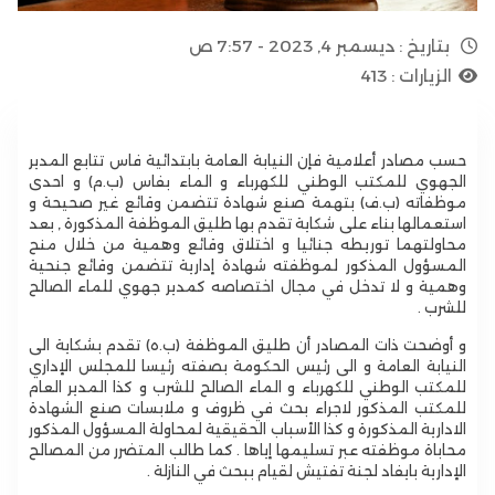
بتاريخ :
ديسمبر 4, 2023 - 7:57 ص
الزيارات :
413
حسب مصادر أعلامية فإن النيابة العامة بابتدائية فاس تتابع المدير
الجهوي للمكتب الوطني للكهرباء و الماء بفاس (ب.م) و احدى
موظفاته (ب.ف) بتهمة صنع شهادة تتضمن وقائع غير صحيحة و
استعمالها بناء على شكاية تقدم بها طليق الموظفة المذكورة , بعد
محاولتهما توريطه جنائيا و اختلاق وقائع وهمية من خلال منح
المسؤول المذكور لموظفته شهادة إدارية تتضمن وقائع جنحية
وهمية و لا تدخل في مجال اختصاصه كمدير جهوي للماء الصالح
للشرب .
و أوضحت ذات المصادر أن طليق الموظفة (ب.ه) تقدم بشكاية الى
النيابة العامة و الى رئيس الحكومة بصفته رئيسا للمجلس الإداري
للمكتب الوطني للكهرباء و الماء الصالح للشرب و كذا المدير العام
للمكتب المذكور لاجراء بحث في ظروف و ملابسات صنع الشهادة
الادارية المذكورة و كذا الأسباب الحقيقية لمحاولة المسؤول المذكور
محاباة موظفته عبر تسليمها إياها . كما طالب المتضرر من المصالح
الإدارية بايفاد لجنة تفتيش لقيام ببحث في النازلة .