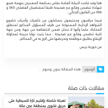
هذا وقد قامت النيابة العامة بفاس بمتابعة المعنيين بتهمة صنع
شهادة تتضمن وقائع غير صحيحة طبقا لمقتضيان الفصلين 365 و
366 من القانون الجنائي .
فيما مراقبون ومتتبعون يتساءلون عن خلفيات وأسباب خضوع
الشواهد الإدارية الممنوحة من طرف المسؤول المذكور لمنطق
المحاباة، علما وأنها لا تدخل ضمن اختصاصه من جهة، ومن جهة
ثانية تتضمن وقائع غير صحيحة ، مما يثبت نوايا مبيتة لمحاولة
الإيقاع بطليق موظفته وتحريضها على الزج به في المحاكم..
عن حورية بريس
هذه المقالة بدون وسوم . .
الوسوم
مقالات ذات صلة
تعبئة شاملة بإقليم تازة للسيطرة على
حريق غابوي بمنطقة عين عكة